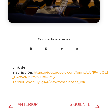
Comparte en redes
Link de
inscripción:
https://docs.google.com/forms/d/e/1FAIpQ
_Lm9W1yDI7AZrSf0froO_-
Tt2i9IlrGmv7O1yugAA/viewform?usp=sf_link
ANTERIOR
SIGUIENTE