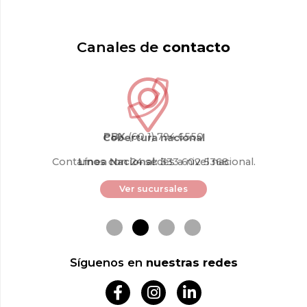
Canales de
contacto
PBX
(60 1) 794 6550
Cobertura nacional
Contamos con 24 sedes a nivel nacional.
Línea Nacional:
333 602 5368
Ver sucursales
Síguenos en
nuestras redes