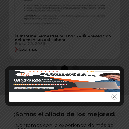
📊 Informe Semestral ACTIVOS – 🛑 Prevención
del Acoso Sexual Laboral
Enero 23, 2026
Leer más
Ver historial
¡Somos el
aliado de los mejores!
Contamos con la experiencia de más de