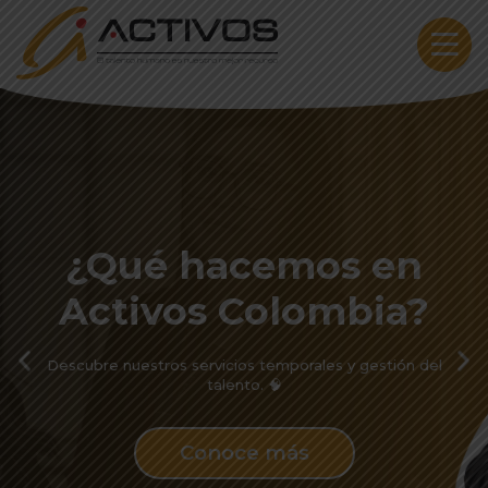
Skip to content
¿Qué hacemos en
Activos Colombia?
Descubre nuestros servicios temporales y gestión del
talento. 🧠
Conoce más