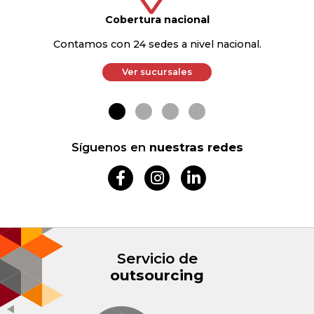
PBX
(60 1) 794 6550
Cobertura nacional
Contamos con 24 sedes a nivel nacional.
Línea Nacional:
333 602 5368
Ver sucursales
Síguenos en
nuestras redes
Servicio de
outsourcing