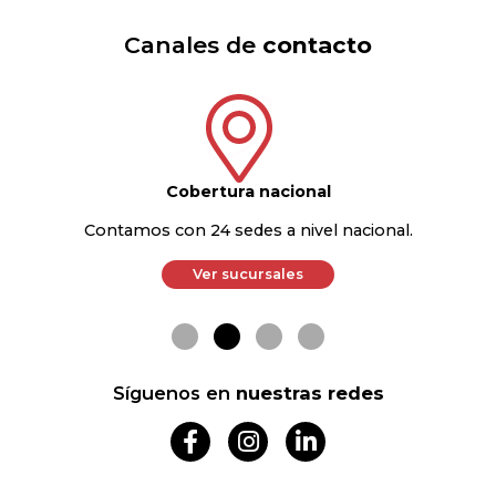
Canales de
contacto
PBX
(60 1) 794 6550
Cobertura nacional
Contamos con 24 sedes a nivel nacional.
Línea Nacional:
333 602 5368
Ver sucursales
Síguenos en
nuestras redes