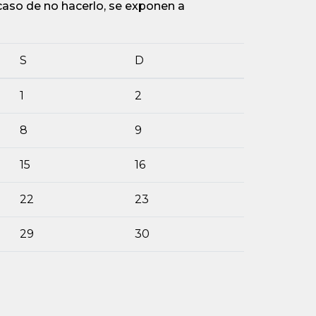
caso de no hacerlo, se exponen a
S
D
1
2
8
9
15
16
22
23
29
30