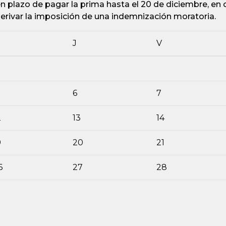
 plazo de pagar la prima hasta el 20 de diciembre, en 
erivar la imposición de una indemnización moratoria.
J
V
6
7
2
13
14
9
20
21
6
27
28