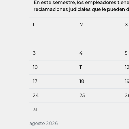
En este semestre, los empleadores tienen
reclamaciones judiciales que le pueden d
L
M
X
3
4
5
10
11
1
17
18
1
24
25
2
31
agosto 2026