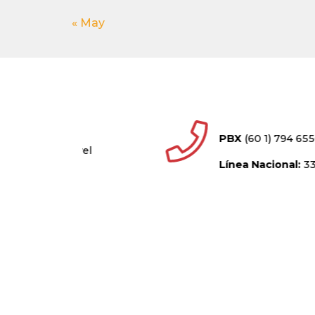
« May
PBX
(60 1) 794 6550
 nivel
Línea Nacional:
333 602 5368