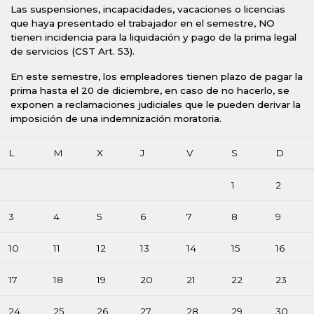
Las suspensiones, incapacidades, vacaciones o licencias
que haya presentado el trabajador en el semestre, NO
tienen incidencia para la liquidación y pago de la prima legal
de servicios (CST Art. 53).
En este semestre, los empleadores tienen plazo de pagar la
prima hasta el 20 de diciembre, en caso de no hacerlo, se
exponen a reclamaciones judiciales que le pueden derivar la
imposición de una indemnización moratoria.
L
M
X
J
V
S
D
1
2
3
4
5
6
7
8
9
10
11
12
13
14
15
16
17
18
19
20
21
22
23
24
25
26
27
28
29
30