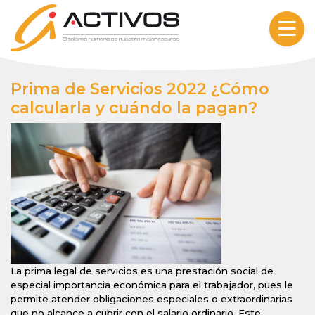
Skip to content
Prima de Servicios 2022 ¿Cómo
calcularla y cuándo la pagan?
La prima legal de servicios es una prestación social de
especial importancia económica para el trabajador, pues le
permite atender obligaciones especiales o extraordinarias
que no alcance a cubrir con el salario ordinario. Este