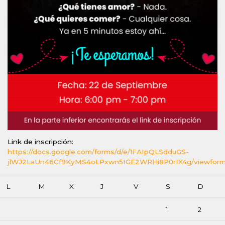
Link de inscripción:
https://docs.google.com/forms/d/e/1FAIpQLSdduGS-
jlWJ2LaUn46Cf9KyMS4oLPxwn5IGE2WRHi8P0rIX4g/viewfor
L
M
X
J
V
S
D
1
2