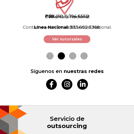
PBX
(60 1) 794 6550
Cobertura nacional
Contamos con 24 sedes a nivel nacional.
Línea Nacional:
333 602 5368
Ver sucursales
Síguenos en
nuestras redes
Servicio de
outsourcing